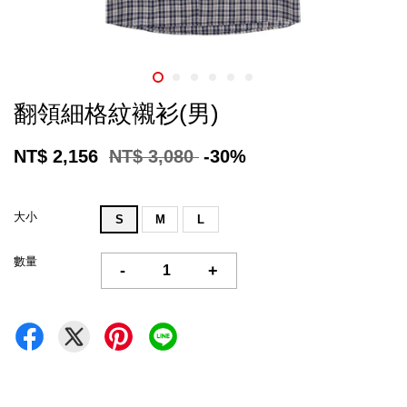
翻領細格紋襯衫(男)
NT$ 2,156
NT$ 3,080
-30%
大小
S
M
L
數量
-
+