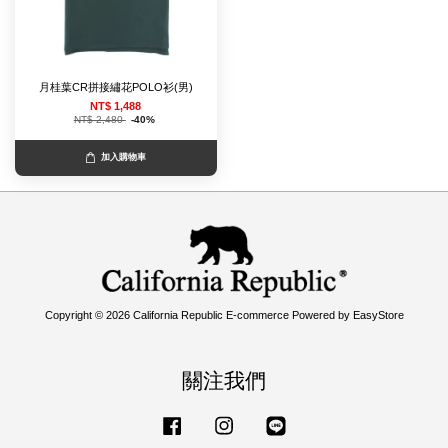
月桂葉CR拼接繡花POLO衫(男)
NT$ 1,488
NT$ 2,480
-40%
加入購物車
Copyright © 2026 California Republic E-commerce Powered by
EasyStore
關注我們
Facebook
Instagram
Line