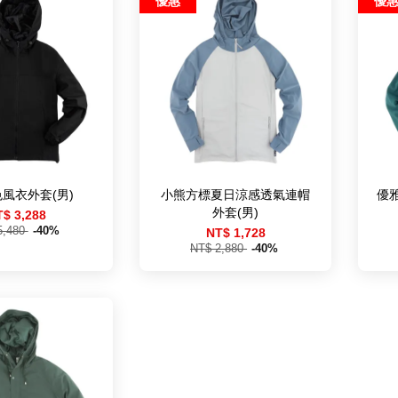
優惠
優
色風衣外套(男)
小熊方標夏日涼感透氣連帽
優
外套(男)
T$ 3,288
5,480
-40%
NT$ 1,728
NT$ 2,880
-40%