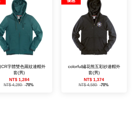
惠
優惠
雅CR字體雙色羅紋連帽外
colorful繡花熊五彩紗連帽外
套(男)
套(男)
NT$ 1,284
NT$ 1,374
NT$ 4,280
-70%
NT$ 4,580
-70%