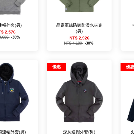
連帽外套(男)
品慶軍綠防曬防潑水夾克
(男)
T$ 2,576
3,680
-30%
NT$ 2,926
NT$ 4,180
-30%
優惠
優
棉連帽外套(男)
深灰連帽外套(男)