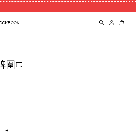
OOKBOOK
牌圍巾
+