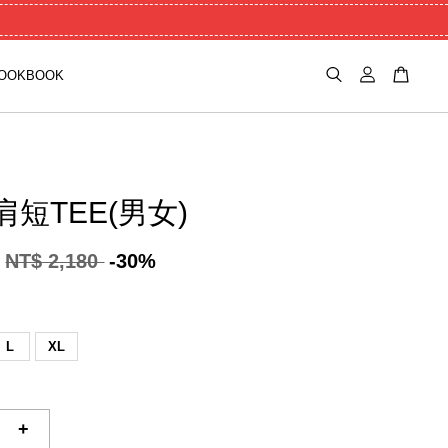
OOKBOOK
短TEE(男女)
NT$ 2,180
-30%
L
XL
+