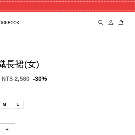
OOKBOOK
織長裙(女)
NT$ 2,580
-30%
M
L
+