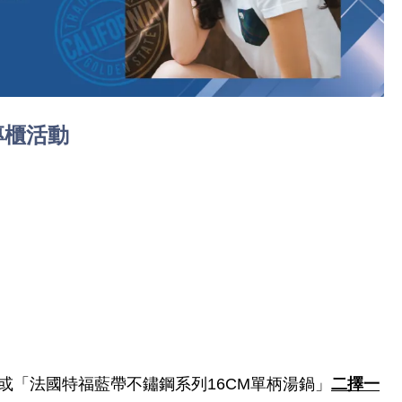
ic專櫃活動
」或「法國特福藍帶不鏽鋼系列16CM單柄湯鍋」
二擇一