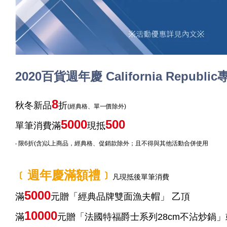
2020百貨週年慶 California Republ
8
秋冬新品
折
(經典格、單一價除外)
5000
500
單筆消費滿
現抵
‧ 限6折(含)以上商品，經典格、促銷款除外；且不得與其他活動合併使用
﹝週年慶滿額禮﹞
凡現抵後單筆消費
5000
滿
元贈「經典品牌雙面漁夫帽」 乙頂
10000
滿
元贈「法國特福爵士系列28cm不沾炒鍋