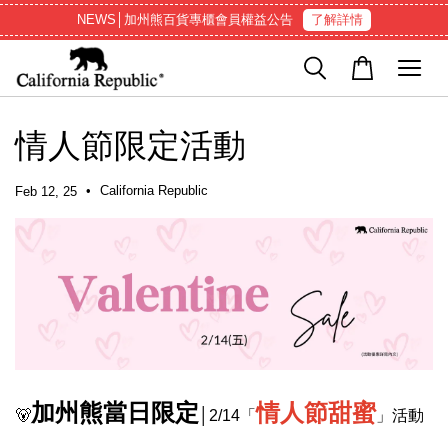
NEWS│加州熊百貨專櫃會員權益公告
了解詳情
情人節限定活動
•
California Republic
Feb 12, 25
加州熊
當日限
定
情人節甜蜜
🐻
│2/14「
」活動