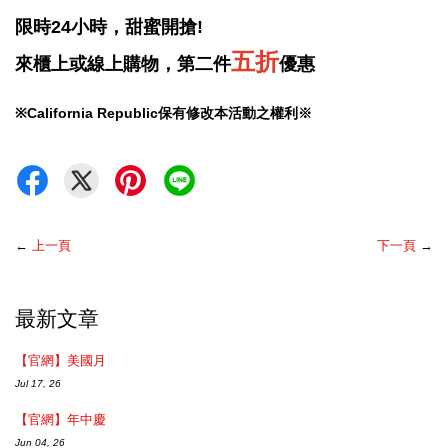
限時24小時，甜蜜開搶!
五折
來櫃上或線上購物，第二件
優惠
※California Republic保有修改本活動之權利
※
←
上一頁
下一頁
→
最新文章
【官網】美國月
Jul 17, 26
【官網】年中慶
Jun 04, 26