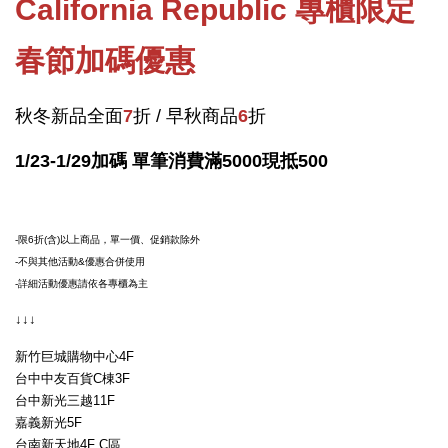
California Republic 專櫃限定
春節加碼優惠
秋冬新品全面
7
折 / 早秋商品
6
折
1/23-1/29加碼 單筆消費滿5000現抵500
-限6折(含)以上商品，單一價、促銷款除外
-不與其他活動&優惠合併使用
-詳細活動優惠請依各專櫃為主
↓↓↓
新竹巨城購物中心4F
台中中友百貨C棟3F
台中新光三越11F
嘉義新光5F
台南新天地4F C區